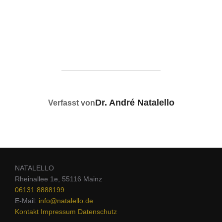
BEITRAGSAUTOR
Dr. André Natalello
Verfasst von
NATALELLO
Rheinallee 1e, 55116 Mainz
06131 8888199
E-Mail:
info@natalello.de
Kontakt
Impressum
Datenschutz