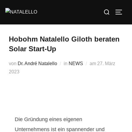
Hobohm Natalello Giloth beraten
Solar Start-Up
von
Dr. André Natalello
in
NEWS
am
27. März
2023
Die Gründung eines eigenen
Unternehmens ist ein spannender und