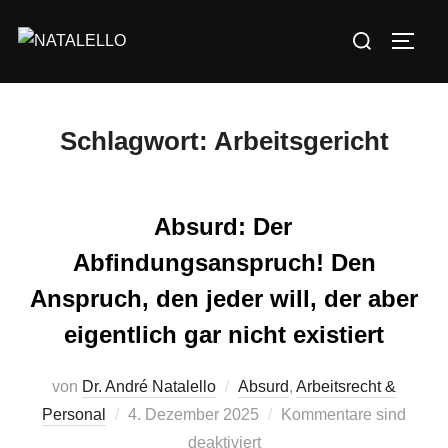
Schlagwort:
Arbeitsgericht
Absurd: Der
Abfindungsanspruch! Den
Anspruch, den jeder will, der aber
eigentlich gar nicht existiert
von
Dr. André Natalello
Absurd
,
Arbeitsrecht &
Personal
4. Dezember 2025
Kommentare sind
deaktiviert