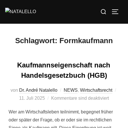
Schlagwort:
Formkaufmann
Kaufmannseigenschaft nach
Handelsgesetzbuch (HGB)
von
Dr. André Natalello
NEWS
,
Wirtschaftsrecht
11. Juli 2025
Kommentare sind deaktiviert
Wer am Wirtschaftsleben teilnimmt, begegnet früher
oder später der Frage, ob er oder sie im rechtlichen
Sinne als Kaufmann gilt. Diese Einordnung ist weit