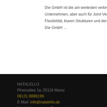
Die GmbH ist die am weitesten verbre
Unternehmen, aber auch für Joint Ve
Flexibilität, klaren Strukturen und 
Die GmbH …
NATALELLO
Rheinallee 1e, 55116 Mainz
06131 8888199
E-Mail:
info@natalello.de