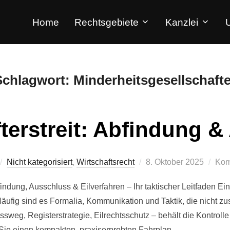
Home
Rechtsgebiete
Kanzlei
Schlagwort:
Minderheitsgesellschafte
terstreit: Abfindung 
Nicht kategorisiert
,
Wirtschaftsrecht
8. Oktober 2025
Kom
indung, Ausschluss & Eilverfahren – Ihr taktischer Leitfaden Ein 
äufig sind es Formalia, Kommunikation und Taktik, die nicht 
sweg, Registerstrategie, Eilrechtsschutz – behält die Kontrolle
 Sie einen kompakten, praxiserprobten Fahrplan. …