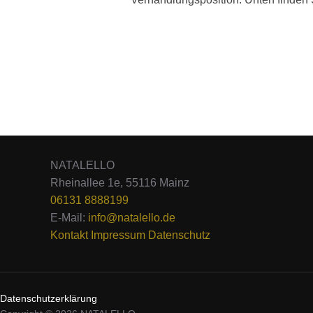
NATALELLO
Rheinallee 1e, 55116 Mainz
06131 8888199
E-Mail:
info@natalello.de
Kontakt
Impressum
Datenschutz
Datenschutzerklärung