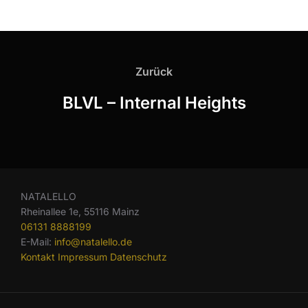
Zurück
BLVL – Internal Heights
NATALELLO
Rheinallee 1e, 55116 Mainz
06131 8888199
E-Mail:
info@natalello.de
Kontakt
Impressum
Datenschutz