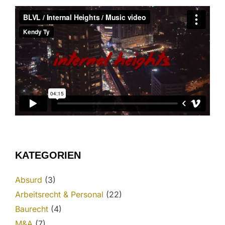
KATEGORIEN
Absurd
(3)
Arbeitsrecht & Personal
(22)
Baurecht
(4)
M&A
(7)