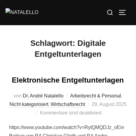
Schlagwort:
Digitale
Entgeltunterlagen
Elektronische Entgeltunterlagen
von
Dr. André Natalello
Arbeitsrecht & Personal
,
Nicht kategorisiert
,
Wirtschaftsrecht
29. August 2025
Kommentare sind deaktiviert
https://www.youtube.com/watch?v=RytQMQDJz_oEin
Beitrag von RA Christian Giloth und RA Andre