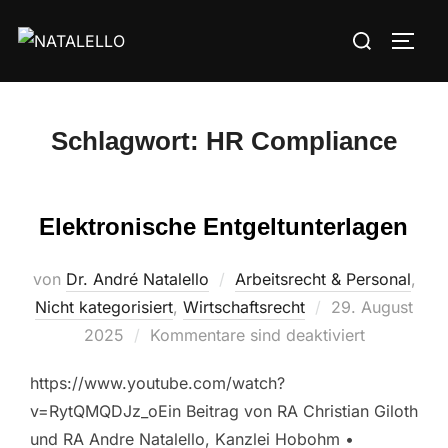
Schlagwort:
HR Compliance
Elektronische Entgeltunterlagen
von
Dr. André Natalello
Arbeitsrecht & Personal
,
Nicht kategorisiert
,
Wirtschaftsrecht
29. August
2025
Kommentare sind deaktiviert
https://www.youtube.com/watch?
v=RytQMQDJz_oEin Beitrag von RA Christian Giloth
und RA Andre Natalello, Kanzlei Hobohm •