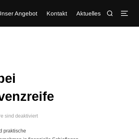
Unser Angebot
Kontakt
Aktuelles
bei
venzreife
 sind deaktiviert
d praktische