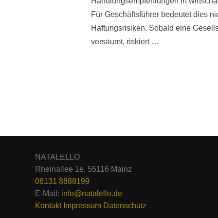
Handlungsempfehlungen In wirtschaft
Für Geschäftsführer bedeutet dies n
Haftungsrisiken. Sobald eine Gesells
versäumt, riskiert …
NATALELLO
Rheinallee 1e, 55116 Mainz
06131 8888199
E-Mail:
info@natalello.de
Kontakt
Impressum
Datenschutz