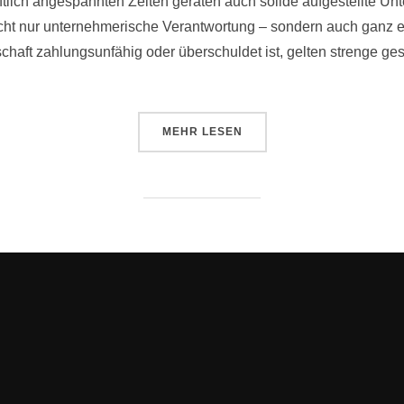
lich angespannten Zeiten geraten auch solide aufgestellte Unt
icht nur unternehmerische Verantwortung – sondern auch ganz e
chaft zahlungsunfähig oder überschuldet ist, gelten strenge ges
MEHR
LESEN