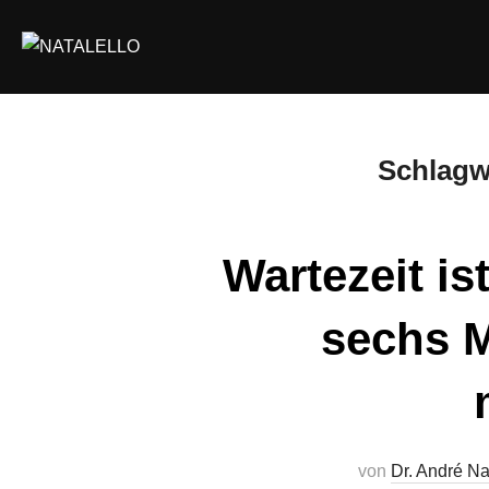
Schlagw
Wartezeit is
sechs M
von
Dr. André Na