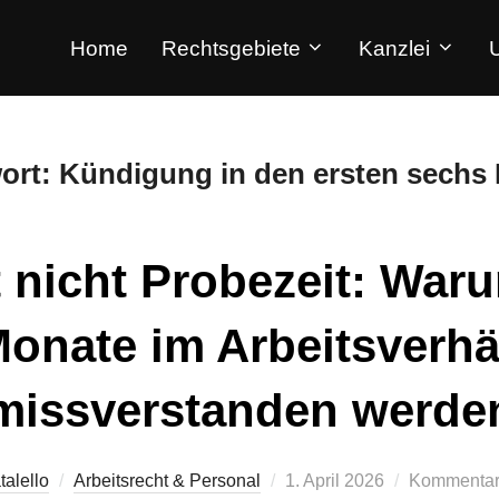
Home
Rechtsgebiete
Kanzlei
ort:
Kündigung in den ersten sechs
t nicht Probezeit: War
onate im Arbeitsverhäl
missverstanden werde
talello
Arbeitsrecht & Personal
1. April 2026
Kommentare