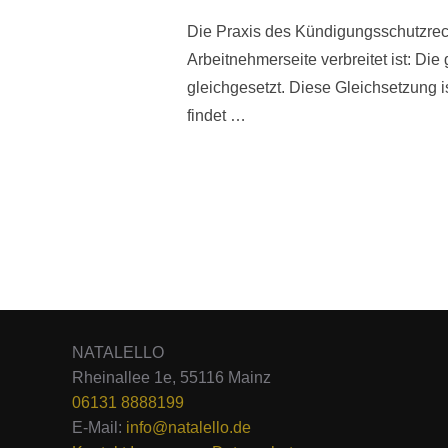
Die Praxis des Kündigungsschutzrecht
Arbeitnehmerseite verbreitet ist: Die
gleichgesetzt. Diese Gleichsetzung 
findet …
NATALELLO
Rheinallee 1e, 55116 Mainz
06131 8888199
E-Mail:
info@natalello.de