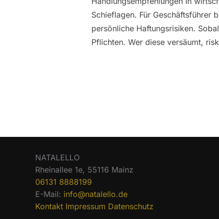
Handlungsempfehlungen In wirtscha
Schieflagen. Für Geschäftsführer 
persönliche Haftungsrisiken. Sobal
Pflichten. Wer diese versäumt, risk
NATALELLO
Rheinallee 1e, 55116 Mainz
06131 8888199
E-Mail:
info@natalello.de
Kontakt
Impressum
Datenschutz