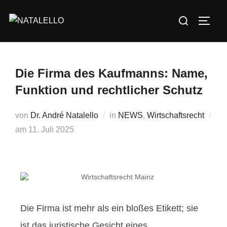
Die Firma des Kaufmanns: Name,
Funktion und rechtlicher Schutz
von
Dr. André Natalello
in
NEWS
,
Wirtschaftsrecht
am
11. Juli 2025
Die Firma ist mehr als ein bloßes Etikett; sie
ist das juristische Gesicht eines