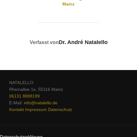
Mainz
BEITRAGSAUTOR
Dr. André Natalello
Verfasst von
NATALELLO
Rheinallee 1e, 55116 Mainz
06131 8888199
E-Mail:
info@natalello.de
Kontakt
Impressum
Datenschutz
Datenschutzerklärung