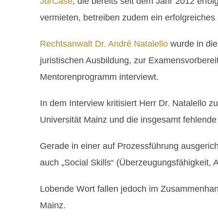
JurCase
, die bereits seit dem Jahr 2012 er
vermieten, betreiben zudem ein erfolgreiches
Rechtsanwalt Dr. André Natalello
wurde in di
juristischen Ausbildung, zur Examensvorber
Mentorenprogramm interviewt.
In dem Interview kritisiert Herr Dr. Natalell
Universität Mainz und die insgesamt fehlende 
Gerade in einer auf Prozessführung ausgeric
auch „Social Skills“ (Überzeugungsfähigkeit, 
Lobende Wort fallen jedoch im Zusammenhang
Mainz.