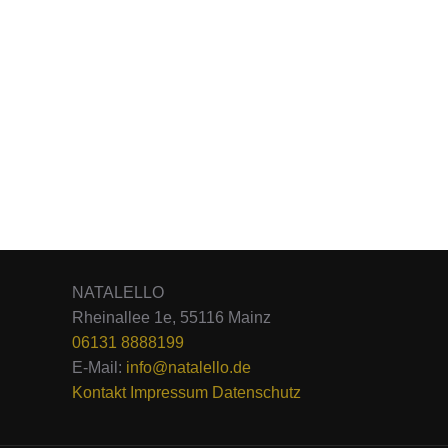
NATALELLO
Rheinallee 1e, 55116 Mainz
06131 8888199
E-Mail:
info@natalello.de
Kontakt
Impressum
Datenschutz