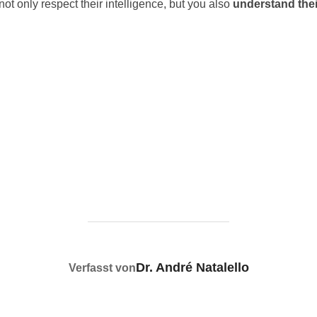
ot only respect their intelligence, but you also
understand thei
BEITRAGSAUTOR
Dr. André Natalello
Verfasst von